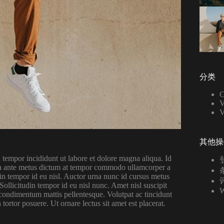
分类
C
V
其他操
 tempor incididunt ut labore et dolore magna aliqua. Id
s. In ante metus dictum at tempor commodo ullamcorper a
条
din tempor id eu nisl. Auctor urna nunc id cursus metus
评
ollicitudin tempor id eu nisl nunc. Amet nisl suscipit
W
 condimentum mattis pellentesque. Volutpat ac tincidunt
 tortor posuere. Ut ornare lectus sit amet est placerat.