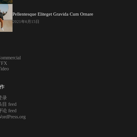
Pellentesque Eliteget Gravida Cum Ornare
2021年6月15日
ommercial
VFX
ideo
作
登录
目 feed
论 feed
ordPress.org