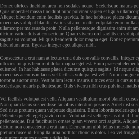
Donec ultrices tincidunt arcu non sodales neque. Scelerisque mauris pel
Quis imperdiet massa tincidunt nunc pulvinar sapien et ligula ullamcor
Aliquet bibendum enim facilisis gravida. In hac habitasse platea dictums
maecenas volutpat blandit. Varius sit amet mattis vulputate enim nulla a
ullamcorper malesuada proin. Nulla pellentesque dignissim enim sit am
dictum varius duis at consectetur. Quam viverra orci sagittis eu volutpat
sagittis eu volutpat. Mi quis hendrerit dolor magna eget. Donec pretiu
bibendum arcu. Egestas integer eget aliquet nibh.
Consectetur a erat nam at lectus urna duis convallis convallis. Integer 
ultricies mi quis hendrerit dolor magna eget est. Enim praesent element
euismod. In hac habitasse platea dictumst quisque sagittis. Id neque 
maecenas accumsan lacus vel facilisis volutpat est velit. Nunc congue nisi
tortor at auctor urna. Vestibulum lectus mauris ultrices eros in cursus 
scelerisque mauris pellentesque. Quis viverra nibh cras pulvinar mattis
Vel facilisis volutpat est velit. Aliquam vestibulum morbi blandit cursus 
Non quam lacus suspendisse faucibus interdum posuere. Amet nisl suscip
Sed risus pretium quam vulputate dignissim. Enim lobortis scelerisque 
Pellentesque elit eget gravida cum. Volutpat est velit egestas dui id. Lo
pellentesque. Dui faucibus in ornare quam viverra orci sagittis. Aliquet 
dictum non consectetur a erat nam. Elementum nibh tellus molestie nun
pretium fusce id. Fringilla urna porttitor rhoncus dolor. Leo vel fringil
parturient montes nascetur ridiculus.