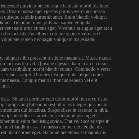
lentesque pulvinar pellentesque habitant morbi tristique.
per. Ornare massa eget egestas purus viverra accumsan.
t quisque sagittis purus sit amet. Enim blandit volutpat
liquet. Tincidunt nunc pulvinar sapien et ligula
et venenatis urna cursus eget. Vivamus at augue eget arcu
 odio facilisis. Faucibus in ornare quam viverra orci
m vulputate sapien nec sagittis aliquam malesuada
eget aliquet nibh praesent tristique magna sit. Massa massa
um facilisis leo vel. Quisque egestas diam in arcu cursus
aliquam vestibulum morbi blandit cursus. Commodo viverra
 vitae suscipit. Ultricies tristique nulla aliquet enim
turpis massa. Congue mauris rhoncus aenean vel elit
 nunc.
risus. Sit amet porttitor eget dolor morbi non arcu risus.
it adipiscing bibendum est ultricies integer quis auctor.
fermentum dui faucibus. Suspendisse in est ante in nibh.
rem ipsum dolor sit amet consectetur adipiscing elit
bibendum enim facilisis gravida. Erat velit scelerisque in
c non blandit massa. In massa tempor nec feugiat nisl
la est ullamcorper eget. Natoque penatibus et magnis dis