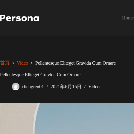
跳
至
内
Home
容
首页
Video
Pellentesque Eliteget Gravida Cum Ornare
Pellentesque Eliteget Gravida Cum Ornare
chengren01
2021年6月15日
Video