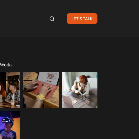
LET'S TALK
 Works