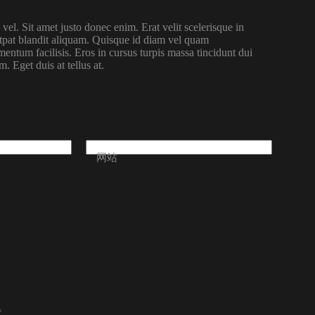
l. Sit amet justo donec enim. Erat velit scelerisque in
tpat blandit aliquam. Quisque id diam vel quam
ntum facilisis. Eros in cursus turpis massa tincidunt dui
. Eget duis at tellus at.
网站
。