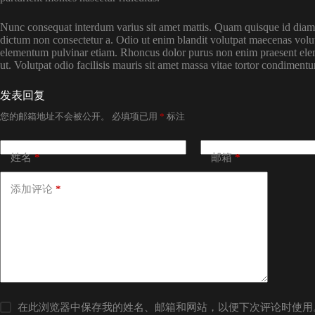
Nunc consequat interdum varius sit amet mattis. Quam quisque id diam ve
dictum non consectetur a. Odio ut enim blandit volutpat maecenas volu
elementum pulvinar etiam. Rhoncus dolor purus non enim praesent eleme
ut. Volutpat odio facilisis mauris sit amet massa vitae tortor condimentum
发表回复
您的邮箱地址不会被公开。
必填项已用
*
标注
姓名
*
邮箱
*
添加评论
*
在此浏览器中保存我的姓名、邮箱和网站，以便下次评论时使用