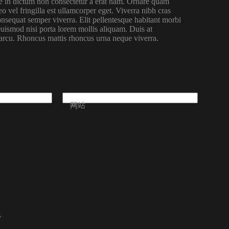
que in dictum non consectetur a erat nam. Ornare quam
o vel fringilla est ullamcorper eget. Viverra nibh cras
onsequat semper viverra. Elit pellentesque habitant morbi
 euismod nisi porta lorem mollis aliquam. Duis at
 arcu. Rhoncus mattis rhoncus urna neque viverra.
网站
。