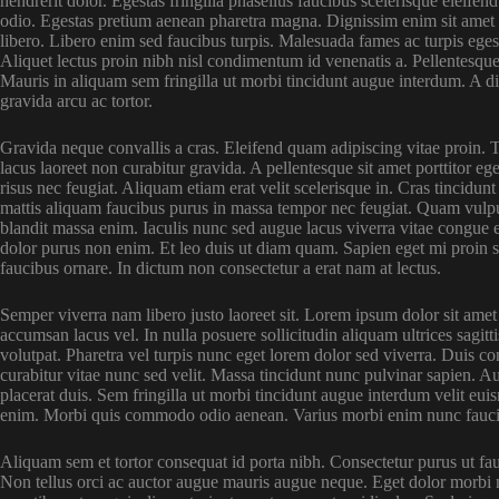
hendrerit dolor. Egestas fringilla phasellus faucibus scelerisque eleifen
odio. Egestas pretium aenean pharetra magna. Dignissim enim sit amet 
libero. Libero enim sed faucibus turpis. Malesuada fames ac turpis egest
Aliquet lectus proin nibh nisl condimentum id venenatis a. Pellentesque
Mauris in aliquam sem fringilla ut morbi tincidunt augue interdum. A di
gravida arcu ac tortor.
Gravida neque convallis a cras. Eleifend quam adipiscing vitae proin. Tu
lacus laoreet non curabitur gravida. A pellentesque sit amet porttitor e
risus nec feugiat. Aliquam etiam erat velit scelerisque in. Cras tincidun
mattis aliquam faucibus purus in massa tempor nec feugiat. Quam vulpu
blandit massa enim. Iaculis nunc sed augue lacus viverra vitae congue
dolor purus non enim. Et leo duis ut diam quam. Sapien eget mi proin se
faucibus ornare. In dictum non consectetur a erat nam at lectus.
Semper viverra nam libero justo laoreet sit. Lorem ipsum dolor sit ame
accumsan lacus vel. In nulla posuere sollicitudin aliquam ultrices sagitti
volutpat. Pharetra vel turpis nunc eget lorem dolor sed viverra. Duis co
curabitur vitae nunc sed velit. Massa tincidunt nunc pulvinar sapien. 
placerat duis. Sem fringilla ut morbi tincidunt augue interdum velit euis
enim. Morbi quis commodo odio aenean. Varius morbi enim nunc faucibus
Aliquam sem et tortor consequat id porta nibh. Consectetur purus ut fa
Non tellus orci ac auctor augue mauris augue neque. Eget dolor morbi