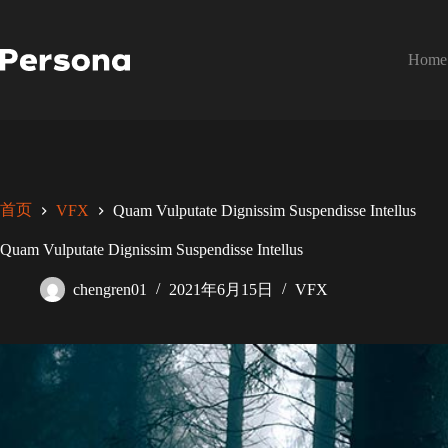
跳
至
内
Home
容
首页
VFX
Quam Vulputate Dignissim Suspendisse Intellus
Quam Vulputate Dignissim Suspendisse Intellus
chengren01
2021年6月15日
VFX