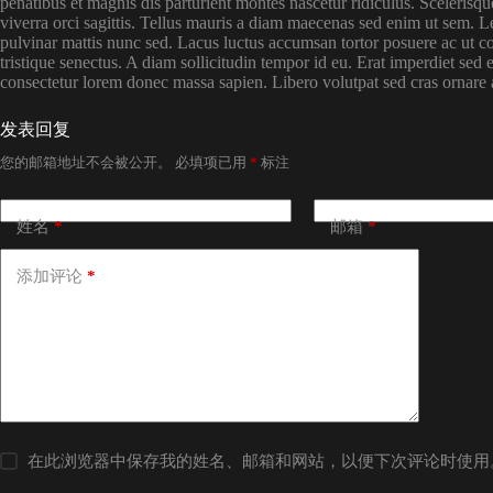
penatibus et magnis dis parturient montes nascetur ridiculus. Sceleris
viverra orci sagittis. Tellus mauris a diam maecenas sed enim ut sem. Le
pulvinar mattis nunc sed. Lacus luctus accumsan tortor posuere ac ut c
tristique senectus. A diam sollicitudin tempor id eu. Erat imperdiet sed
consectetur lorem donec massa sapien. Libero volutpat sed cras ornare
发表回复
您的邮箱地址不会被公开。
必填项已用
*
标注
姓名
*
邮箱
*
添加评论
*
在此浏览器中保存我的姓名、邮箱和网站，以便下次评论时使用