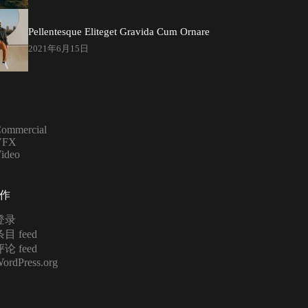
Pellentesque Eliteget Gravida Cum Ornare
2021年6月15日
ommercial
VFX
ideo
作
登录
目 feed
论 feed
ordPress.org