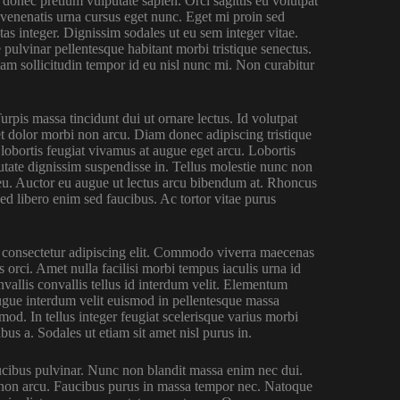
d donec pretium vulputate sapien. Orci sagittis eu volutpat
venenatis urna cursus eget nunc. Eget mi proin sed
as integer. Dignissim sodales ut eu sem integer vitae.
 pulvinar pellentesque habitant morbi tristique senectus.
am sollicitudin tempor id eu nisl nunc mi. Non curabitur
rpis massa tincidunt dui ut ornare lectus. Id volutpat
get dolor morbi non arcu. Diam donec adipiscing tristique
t lobortis feugiat vivamus at augue eget arcu. Lobortis
tate dignissim suspendisse in. Tellus molestie nunc non
 eu. Auctor eu augue ut lectus arcu bibendum at. Rhoncus
d libero enim sed faucibus. Ac tortor vitae purus
t consectetur adipiscing elit. Commodo viverra maecenas
s orci. Amet nulla facilisi morbi tempus iaculis urna id
nvallis convallis tellus id interdum velit. Elementum
Augue interdum velit euismod in pellentesque massa
mod. In tellus integer feugiat scelerisque varius morbi
 a. Sodales ut etiam sit amet nisl purus in.
ucibus pulvinar. Nunc non blandit massa enim nec dui.
 non arcu. Faucibus purus in massa tempor nec. Natoque