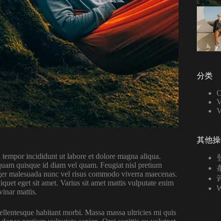
分类
C
V
其他操
 tempor incididunt ut labore et dolore magna aliqua.
s quam quisque id diam vel quam. Feugiat nisl pretium
条
Integer malesuada nunc vel risus commodo viverra maecenas.
评
quet eget sit amet. Varius sit amet mattis vulputate enim
W
vinar mattis.
ellentesque habitant morbi. Massa massa ultricies mi quis