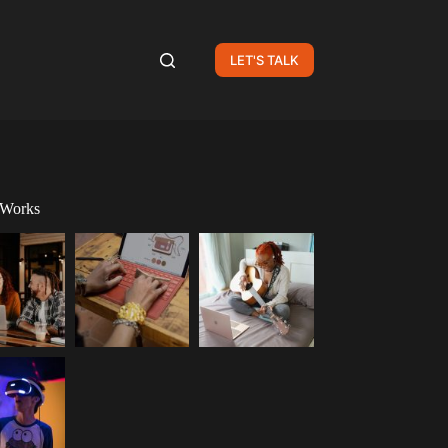
LET'S TALK
 Works